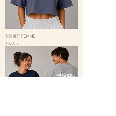
T-SHIRT FEMME
Prix
15,00 €