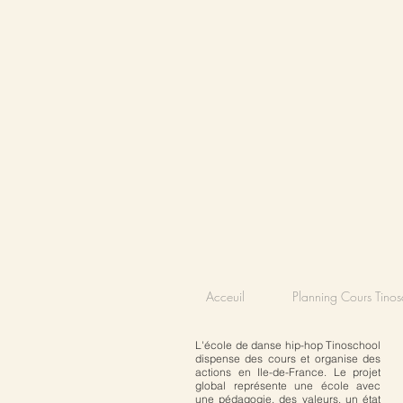
Acceuil
Planning Cours Tinos
L'école de danse hip-hop Tinoschool
dispense des cours et organise des
actions en Ile-de-France. Le projet
global représente une école avec
une pédagogie, des valeurs, un état