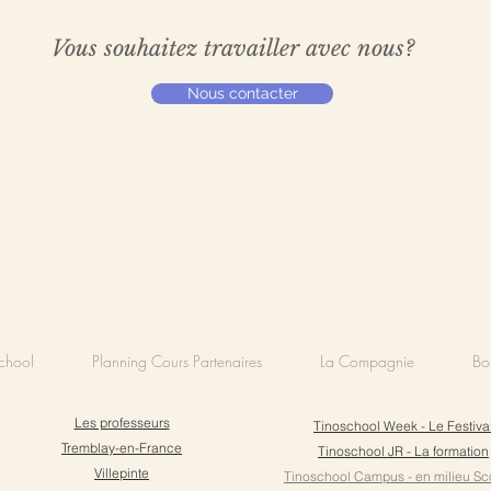
Vous souhaitez travailler avec nous?
Nous contacter
chool
Planning Cours Partenaires
La Compagnie
Bo
Les professeurs
Tinoschool Week - Le Festiva
Tremblay-en-France
Tinoschool JR - La formation
Villepinte
Tinoschool Campus - en milieu Sc