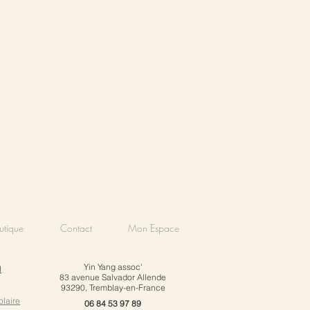
utique
Contact
Mon Espace
Yin Yang assoc'
l
83 avenue Salvador Allende
93290, Tremblay-en-France
olaire
06 84 53 97 89