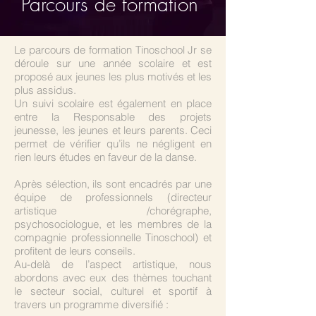
Parcours de formation
Le parcours de formation Tinoschool Jr se
déroule sur une année scolaire et est
proposé aux jeunes les plus motivés et les
plus assidus.
Un suivi scolaire est également en place
entre la Responsable des projets
jeunesse, les jeunes et leurs parents. Ceci
permet de vérifier qu’ils ne négligent en
rien leurs études en faveur de la danse.
Après sélection, ils sont encadrés par une
équipe de professionnels (directeur
artistique /chorégraphe,
psychosociologue, et les membres de la
compagnie professionnelle Tinoschool) et
profitent de leurs conseils.
Au-delà de l’aspect artistique, nous
abordons avec eux des thèmes touchant
le secteur social, culturel et sportif à
travers un programme diversifié :